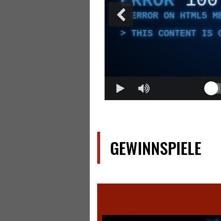
ERROR
100
ERROR ON HTML5 M
THIS CONTENT IS 
GEWINNSPIELE