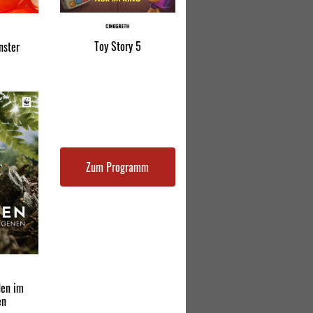
Toy Story 5
nster
Zum Programm
den im
en