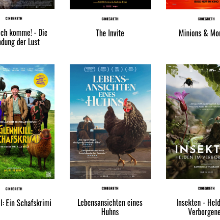
 ich komme! - Die
The Invite
Minions & Mo
ndung der Lust
Lebensansichten eines
Insekten - Hel
l: Ein Schafskrimi
Huhns
Verborgen